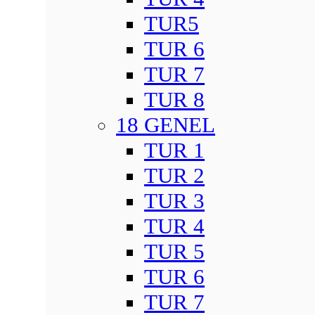
TUR5
TUR 6
TUR 7
TUR 8
18 GENEL
TUR 1
TUR 2
TUR 3
TUR 4
TUR 5
TUR 6
TUR 7