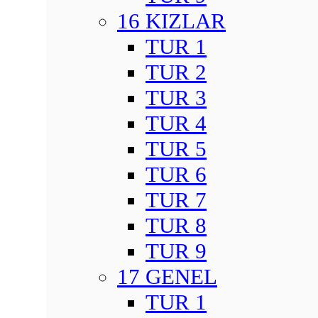
16 KIZLAR
TUR 1
TUR 2
TUR 3
TUR 4
TUR 5
TUR 6
TUR 7
TUR 8
TUR 9
17 GENEL
TUR 1