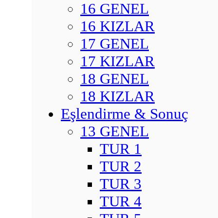
16 GENEL
16 KIZLAR
17 GENEL
17 KIZLAR
18 GENEL
18 KIZLAR
Eşlendirme & Sonuç
13 GENEL
TUR 1
TUR 2
TUR 3
TUR 4