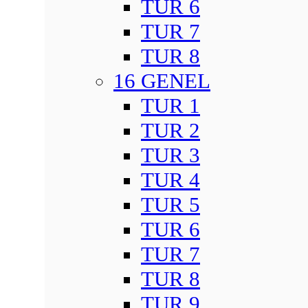
TUR 6
TUR 7
TUR 8
16 GENEL
TUR 1
TUR 2
TUR 3
TUR 4
TUR 5
TUR 6
TUR 7
TUR 8
TUR 9