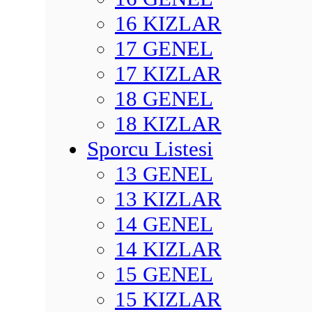
16 KIZLAR
17 GENEL
17 KIZLAR
18 GENEL
18 KIZLAR
Sporcu Listesi
13 GENEL
13 KIZLAR
14 GENEL
14 KIZLAR
15 GENEL
15 KIZLAR