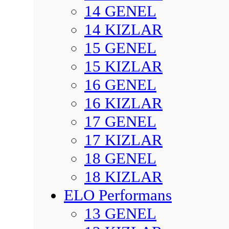
14 GENEL
14 KIZLAR
15 GENEL
15 KIZLAR
16 GENEL
16 KIZLAR
17 GENEL
17 KIZLAR
18 GENEL
18 KIZLAR
ELO Performans
13 GENEL