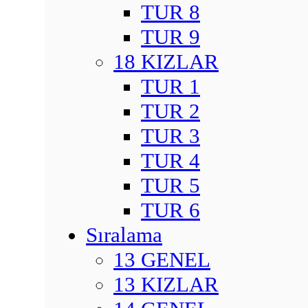
TUR 8
TUR 9
18 KIZLAR
TUR 1
TUR 2
TUR 3
TUR 4
TUR 5
TUR 6
Sıralama
13 GENEL
13 KIZLAR