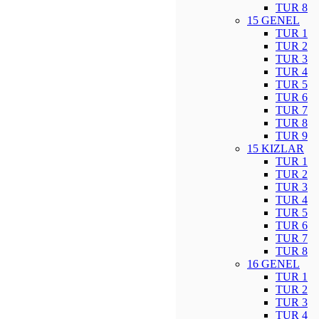
TUR 8
15 GENEL
TUR 1
TUR 2
TUR 3
TUR 4
TUR 5
TUR 6
TUR 7
TUR 8
TUR 9
15 KIZLAR
TUR 1
TUR 2
TUR 3
TUR 4
TUR 5
TUR 6
TUR 7
TUR 8
16 GENEL
TUR 1
TUR 2
TUR 3
TUR 4