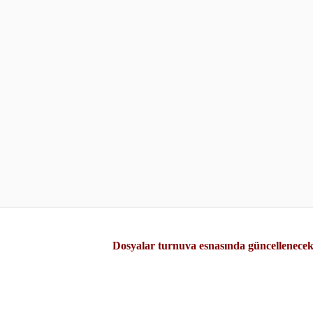
Dosyalar turnuva esnasında güncellenecekt