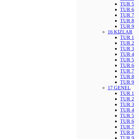
TUR 5
TUR 6
TUR 7
TUR 8
TUR 9
16 KIZLAR
TUR 1
TUR 2
TUR 3
TUR 4
TUR 5
TUR 6
TUR 7
TUR 8
TUR 9
17 GENEL
TUR 1
TUR 2
TUR 3
TUR 4
TUR 5
TUR 6
TUR 7
TUR 8
TUR 9