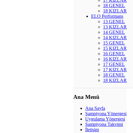
17 KIZLAR
18 GENEL
18 KIZLAR
ELO Performans
13 GENEL
13 KIZLAR
14 GENEL
14 KIZLAR
15 GENEL
15 KIZLAR
16 GENEL
16 KIZLAR
17 GENEL
17 KIZLAR
18 GENEL
18 KIZLAR
Ana Menü
Ana Sayfa
Şampiyona Yönergesi
Uygulama Yönergesi
Şampiyona Takvimi
İletişim