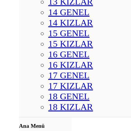
13 KIZLAR
14 GENEL
14 KIZLAR
15 GENEL
15 KIZLAR
16 GENEL
16 KIZLAR
17 GENEL
17 KIZLAR
18 GENEL
18 KIZLAR
Ana Menü