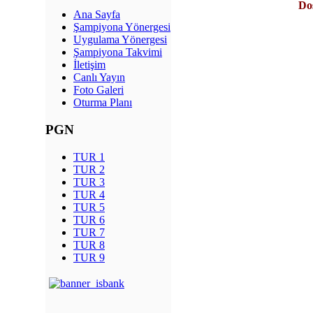
Dos
Ana Sayfa
Şampiyona Yönergesi
Uygulama Yönergesi
Şampiyona Takvimi
İletişim
Canlı Yayın
Foto Galeri
Oturma Planı
PGN
TUR 1
TUR 2
TUR 3
TUR 4
TUR 5
TUR 6
TUR 7
TUR 8
TUR 9