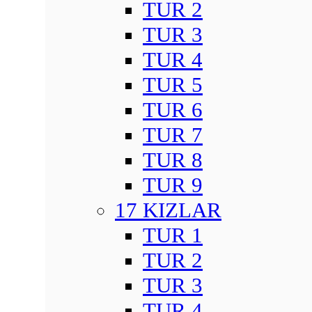
TUR 2
TUR 3
TUR 4
TUR 5
TUR 6
TUR 7
TUR 8
TUR 9
17 KIZLAR
TUR 1
TUR 2
TUR 3
TUR 4