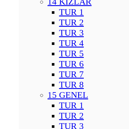
14 KIZLAR
TUR 1
TUR 2
TUR 3
TUR 4
TUR 5
TUR 6
TUR 7
TUR 8
15 GENEL
TUR 1
TUR 2
TUR 3