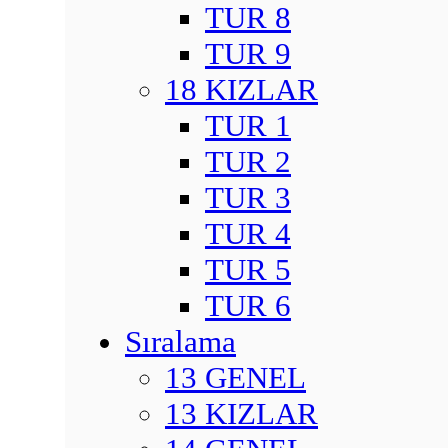
TUR 8
TUR 9
18 KIZLAR
TUR 1
TUR 2
TUR 3
TUR 4
TUR 5
TUR 6
Sıralama
13 GENEL
13 KIZLAR