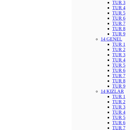
TUR 3
TUR 4
TUR 5
TUR 6
TUR 7
TUR 8
TUR 9
14 GENEL
TUR 1
TUR 2
TUR 3
TUR 4
TUR 5
TUR 6
TUR 7
TUR 8
TUR 9
14 KIZLAR
TUR 1
TUR 2
TUR 3
TUR 4
TUR 5
TUR 6
TUR 7