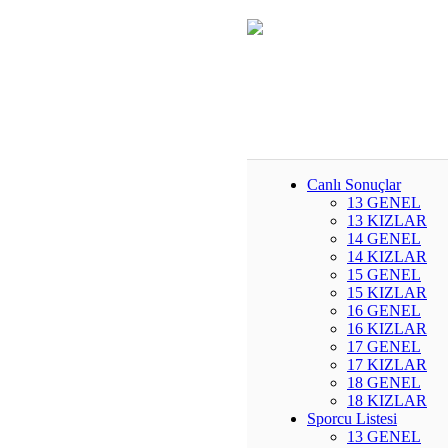
Canlı Sonuçlar
13 GENEL
13 KIZLAR
14 GENEL
14 KIZLAR
15 GENEL
15 KIZLAR
16 GENEL
16 KIZLAR
17 GENEL
17 KIZLAR
18 GENEL
18 KIZLAR
Sporcu Listesi
13 GENEL