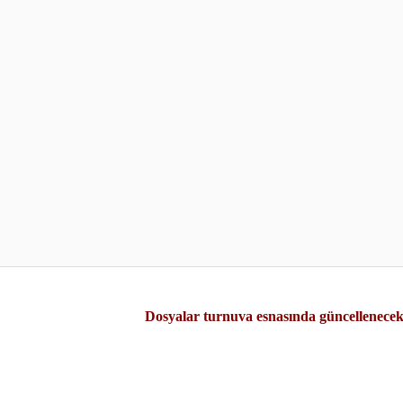
Dosyalar turnuva esnasında güncellenecekt