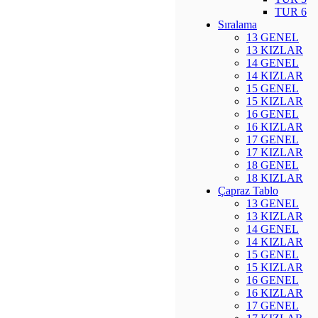
TUR 6
Sıralama
13 GENEL
13 KIZLAR
14 GENEL
14 KIZLAR
15 GENEL
15 KIZLAR
16 GENEL
16 KIZLAR
17 GENEL
17 KIZLAR
18 GENEL
18 KIZLAR
Çapraz Tablo
13 GENEL
13 KIZLAR
14 GENEL
14 KIZLAR
15 GENEL
15 KIZLAR
16 GENEL
16 KIZLAR
17 GENEL