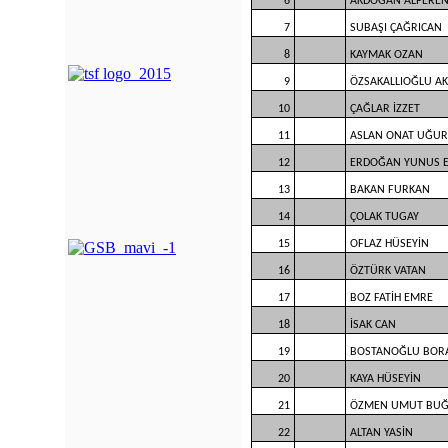
6
AKDOĞAN ALPERE
7
SUBAŞI ÇAĞRICAN
8
KAYMAK OZAN
9
ÖZSAKALLIOĞLU AK
10
ÇAĞLAR İZZET
11
ASLAN ONAT UĞUR
12
ERDOĞAN YUNUS 
13
BAKAN FURKAN
14
ÇOLAK TUGAY
15
OFLAZ HÜSEYİN
16
ÖZTÜRK VATAN
17
BOZ FATİH EMRE
18
İSAK CAN
19
BOSTANOĞLU BOR
20
KAYA HÜSEYİN
21
ÖZMEN UMUT BU
22
ALTAN YASİN