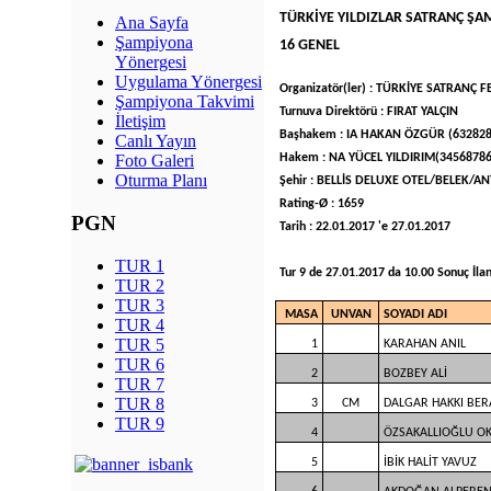
TÜRKİYE YILDIZLAR SATRANÇ ŞA
Ana Sayfa
Şampiyona
16 GENEL
Yönergesi
Uygulama Yönergesi
Organizatör(ler) : TÜRKİYE SATRANÇ
Şampiyona Takvimi
Turnuva Direktörü : FIRAT YALÇIN
İletişim
Başhakem : IA HAKAN ÖZGÜR (632828
Canlı Yayın
Hakem : NA YÜCEL YILDIRIM(345687
Foto Galeri
Oturma Planı
Şehir : BELLİS DELUXE OTEL/BELEK/AN
Rating-Ø : 1659
PGN
Tarih : 22.01.2017 'e 27.01.2017
TUR 1
Tur 9 de 27.01.2017 da 10.00 Sonuç İlan
TUR 2
TUR 3
MASA
UNVAN
SOYADI ADI
TUR 4
TUR 5
1
KARAHAN ANIL
TUR 6
2
BOZBEY ALİ
TUR 7
TUR 8
3
CM
DALGAR HAKKI BER
TUR 9
4
ÖZSAKALLIOĞLU O
5
İBİK HALİT YAVUZ