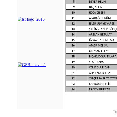
8
BEYER HELİN
9
BAŞ SELİN
10
KOCA ÇİSEM
11
ALADAĞ BEGÜM
12
İŞLER ULVİYE YAREN
13
ŞAHİN ZEYNEP GÖKÇ
14
ARSLAN BETÜLAY
15
ÖZYAVUZ BENGİSU
16
ATAER MELİSA
17
ÇALMAN ECEM
18
BIÇAKLIOĞLU DİLARA
19
YEŞİL AZRA
20
ÇELİK GÜLFİDAN
21
ALP İLKNUR EDA
22
YALÇIN FAHRİYE ZEY
23
KAHRAMAN ELİF
24
ERDEM BURÇAK
.
Tu