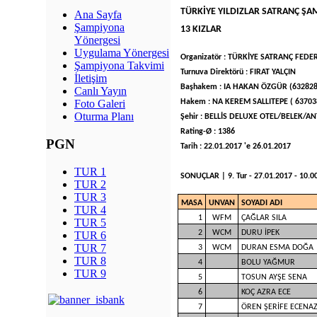
TÜRKİYE YILDIZLAR SATRANÇ ŞA
Ana Sayfa
Şampiyona
13 KIZLAR
Yönergesi
Uygulama Yönergesi
Organizatör : TÜRKİYE SATRANÇ FED
Şampiyona Takvimi
Turnuva Direktörü : FIRAT YALÇIN
İletişim
Başhakem : IA HAKAN ÖZGÜR (632828
Canlı Yayın
Hakem : NA KEREM SALLITEPE ( 6370
Foto Galeri
Oturma Planı
Şehir : BELLİS DELUXE OTEL/BELEK/AN
Rating-Ø : 1386
PGN
Tarih : 22.01.2017 'e 26.01.2017
TUR 1
SONUÇLAR | 9. Tur - 27.01.2017 - 10.00 
TUR 2
TUR 3
MASA
UNVAN
SOYADI ADI
TUR 4
1
WFM
ÇAĞLAR SILA
TUR 5
2
WCM
DURU İPEK
TUR 6
TUR 7
3
WCM
DURAN ESMA DOĞA
TUR 8
4
BOLU YAĞMUR
TUR 9
5
TOSUN AYŞE SENA
6
KOÇ AZRA ECE
7
ÖREN ŞERİFE ECENA