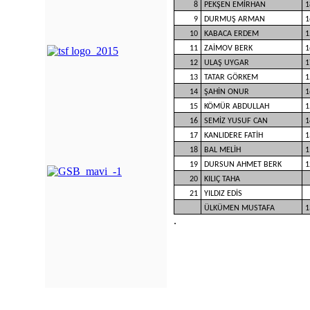
8
PEKŞEN EMİRHAN
1
9
DURMUŞ ARMAN
1
10
KABACA ERDEM
1
11
ZAİMOV BERK
1
12
ULAŞ UYGAR
1
13
TATAR GÖRKEM
1
14
ŞAHİN ONUR
1
15
KÖMÜR ABDULLAH
1
16
SEMİZ YUSUF CAN
1
17
KANLIDERE FATİH
1
18
BAL MELİH
1
19
DURSUN AHMET BERK
1
20
KILIÇ TAHA
21
YILDIZ EDİS
ÜLKÜMEN MUSTAFA
1
.