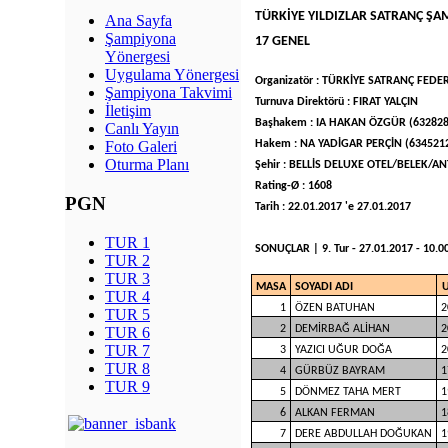
TÜRKİYE YILDIZLAR SATRANÇ ŞA
Ana Sayfa
Şampiyona
17 GENEL
Yönergesi
Uygulama Yönergesi
Organizatör : TÜRKİYE SATRANÇ FED
Şampiyona Takvimi
Turnuva Direktörü : FIRAT YALÇIN
İletişim
Başhakem : IA HAKAN ÖZGÜR (632828
Canlı Yayın
Hakem : NA YADİGAR PERÇİN (634521
Foto Galeri
Oturma Planı
Şehir : BELLİS DELUXE OTEL/BELEK/AN
Rating-Ø : 1608
PGN
Tarih : 22.01.2017 'e 27.01.2017
TUR 1
SONUÇLAR | 9. Tur - 27.01.2017 - 10.00 
TUR 2
TUR 3
MASA
SOYADI ADI
TUR 4
1
ÖZEN BATUHAN
2
TUR 5
2
DEMİRBAĞ ALİHAN
2
TUR 6
TUR 7
3
YAZICI UĞUR DOĞA
2
TUR 8
4
GÜRBÜZ BAYRAM
1
TUR 9
5
DÖNMEZ TAHA MERT
1
6
ALKAN FERMAN
1
7
DERE ABDULLAH DOĞUKAN
1