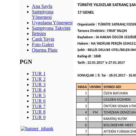
TÜRKİYE YILDIZLAR SATRANÇ ŞA
Ana Sayfa
Şampiyona
17 GENEL
Yönergesi
Uygulama Yönergesi
Organizatör : TÜRKİYE SATRANÇ FED
Şampiyona Takvimi
Turnuva Direktörü : FIRAT YALÇIN
İletişim
Başhakem : IA HAKAN ÖZGÜR (632828
Canlı Yayın
Hakem : NA YADİGAR PERÇİN (634521
Foto Galeri
Oturma Planı
Şehir : BELLİS DELUXE OTEL/BELEK/AN
Rating-Ø : 1608
PGN
Tarih : 22.01.2017 'e 27.01.2017
TUR 1
SONUÇLAR | 8. Tur - 26.01.2017 - 16.00 
TUR 2
TUR 3
MASA
UNVAN
SOYADI ADI
TUR 4
1
ÖZEN BATUHAN
TUR 5
2
GÜLDEN EGEMEN
TUR 6
TUR 7
3
ÖNTÜRK SENAN UTK
TUR 8
4
FM
TEMİZKAN DENİZCAN
TUR 9
5
KARATAŞ KUTAY
6
BÖLÜKDEMİR MERT
7
AYTEKİN FURKAN EM