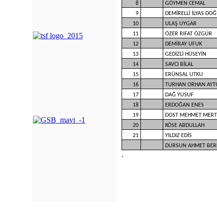
8
GÖYMEN CEMAL
9
DEMİRELLİ İLYAS DO
10
ULAŞ UYGAR
11
ÖZER RIFAT ÖZGÜR
12
DEMİRAY UFUK
13
GEDİZLİ HÜSEYİN
14
SAVCI BİLAL
15
ERÜNSAL UTKU
16
TURHAN ORHAN AYT
17
DAĞ YUSUF
18
ERDOĞAN ENES
19
DOST MEHMET MERT
20
KÖSE ABDULLAH
21
YILDIZ EDİS
DURSUN AHMET BER
.