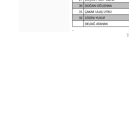
29
BUŞGUT SAİT TALHA
30
DOĞAN OĞUZHAN
31
ÇAKAR ULAŞ UTKU
32
SÖZEN YUSUF
DELİAĞ ATAHAN
.
T