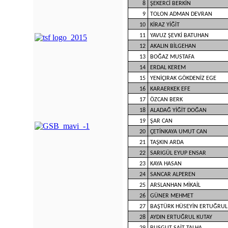
8
ŞEKERCİ BERKİN
9
TOLON ADMAN DEVRAN
10
KİRAZ YİĞİT
11
YAVUZ ŞEVKİ BATUHAN
12
AKALIN BİLGEHAN
13
BOĞAZ MUSTAFA
14
ERDAL KEREM
15
YENİÇIRAK GÖKDENİZ EGE
16
KARAERKEK EFE
17
ÖZCAN BERK
18
ALADAĞ YİĞİT DOĞAN
19
ŞAR CAN
20
ÇETİNKAYA UMUT CAN
21
TAŞKIN ARDA
22
SARIGÜL EYUP ENSAR
23
KAYA HASAN
24
SANCAR ALPEREN
25
ARSLANHAN MİKAİL
26
GÜNER MEHMET
27
BAŞTÜRK HÜSEYİN ERTUĞRUL
28
AYDIN ERTUĞRUL KUTAY