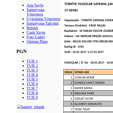
TÜRKİYE YILDIZLAR SATRANÇ ŞA
Ana Sayfa
Şampiyona
15 GENEL
Yönergesi
Uygulama Yönergesi
Organizatör : TÜRKİYE SATRANÇ FED
Şampiyona Takvimi
Turnuva Direktörü : FIRAT YALÇIN
İletişim
Başhakem : IA HAKAN ÖZGÜR (632828
Canlı Yayın
Hakem : NA YADİGAR PERÇİN (634521
Foto Galeri
Oturma Planı
Şehir : BELLİS DELUXE OTEL/BELEK/AN
Rating-Ø : 1592
PGN
Tarih : 22.01.2017 'e 27.01.2017
TUR 1
SONUÇLAR | 8. Tur - 26.01.2017 - 16.00 
TUR 2
TUR 3
MASA
SOYADI ADI
TUR 4
1
GÜNCAN BERKE
TUR 5
2
GÜNDÜZ UMUT ERDEM
TUR 6
TUR 7
3
KAMER KAYRA
TUR 8
4
KIRILMAZ EMRE
TUR 9
5
ÖZKURT KUTAY
6
ALUMERT ORKUN EFE
7
YILDIZ TALAT