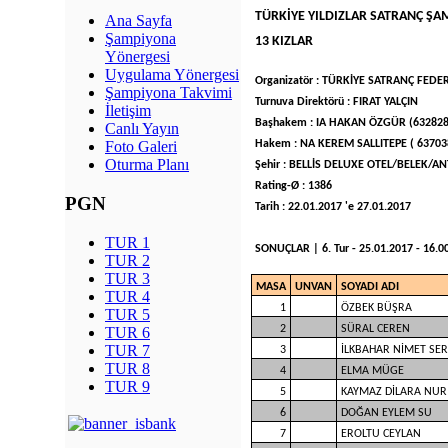
TÜRKİYE YILDIZLAR SATRANÇ ŞA
Ana Sayfa
Şampiyona
13 KIZLAR
Yönergesi
Uygulama Yönergesi
Organizatör : TÜRKİYE SATRANÇ FED
Şampiyona Takvimi
Turnuva Direktörü : FIRAT YALÇIN
İletişim
Başhakem : IA HAKAN ÖZGÜR (632828
Canlı Yayın
Hakem : NA KEREM SALLITEPE ( 6370
Foto Galeri
Oturma Planı
Şehir : BELLİS DELUXE OTEL/BELEK/AN
Rating-Ø : 1386
PGN
Tarih : 22.01.2017 'e 27.01.2017
TUR 1
SONUÇLAR | 6. Tur - 25.01.2017 - 16.00 
TUR 2
TUR 3
MASA
UNVAN
SOYADI ADI
TUR 4
1
ÖZBEK BÜŞRA
TUR 5
2
SÜRAL CEREN
TUR 6
TUR 7
3
İLKBAHAR NİMET SE
TUR 8
4
ELMA MÜGE
TUR 9
5
KAYMAZ DİLARA NUR
6
DOĞAN EYLEM SU
7
EROLTU CEYLAN