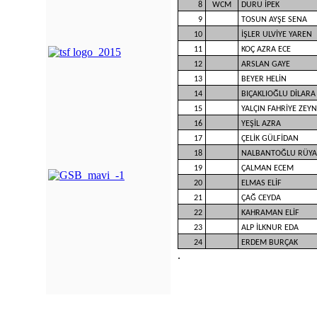
8
WCM
DURU İPEK
9
TOSUN AYŞE SENA
10
İŞLER ULVİYE YAREN
11
KOÇ AZRA ECE
12
ARSLAN GAYE
13
BEYER HELİN
14
BIÇAKLIOĞLU DİLARA
15
YALÇIN FAHRİYE ZEY
16
YEŞİL AZRA
17
ÇELİK GÜLFİDAN
18
NALBANTOĞLU RÜYA
19
ÇALMAN ECEM
20
ELMAS ELİF
21
ÇAĞ CEYDA
22
KAHRAMAN ELİF
23
ALP İLKNUR EDA
24
ERDEM BURÇAK
.