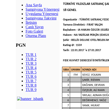
TÜRKİYE YILDIZLAR SATRANÇ Ş
Ana Sayfa
Şampiyona Yönergesi
18 GENEL
Uygulama Yönergesi
Şampiyona Takvimi
Organizatör : TÜRKİYE SATRANÇ FE
İletişim
Turnuva Direktörü : FIRAT YALÇIN
Canlı Yayın
Başhakem : IA HAKAN ÖZGÜR (63282
Foto Galeri
Hakem : NA YADİGAR PERÇİN (634521
Oturma Planı
Şehir : BELLİS DELUXE OTEL/BELEK/A
PGN
Rating-Ø : 1559
Tarih : 22.01.2017 'e 27.01.2017
TUR 1
TUR 2
FIDE KUVVET DERECESİ İSTATİSTİKLERİ
TUR 3
TUR 4
SIRA
UNVAN
SOYADI ADI
TUR 5
1
FM
SEVGİ, VOLKAN
TUR 6
2
ŞAKİR, RIDVAN
TUR 7
TUR 8
3
DAĞHAN, DEVRAN
TUR 9
4
ÖZÇELİK, ALİ KAAN
5
YAYLALI, ADNAN DOĞ
6
DEĞİRMENCİ, YAĞIZ
7
YANIK, MURAT