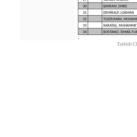
29
YAMAN, AYBERK
30
BAYRAM, EMRE
31
DEMİRALP, LOKMAN
32
TOZDUMAN, MUHAMM
33
KARATAŞ, MUHAMME
34
BOSTANCI, İSMAİL F
.
Turkish C