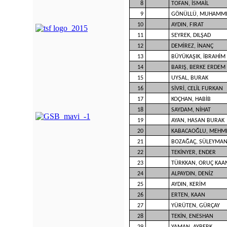
8
TOFAN, İSMAİL
9
GÖNÜLLÜ, MUHAMME
10
AYDIN, FIRAT
11
SEYREK, DILŞAD
12
DEMİREZ, İNANÇ
13
BÜYÜKAŞIK, İBRAHİM
14
BARIŞ, BERKE ERDEM
15
UYSAL, BURAK
16
SİVRİ, CELİL FURKAN
17
KOÇHAN, HABİB
18
SAYDAM, NİHAT
19
AYAN, HASAN BURAK
20
KABACAOĞLU, MEHM
21
BOZAĞAÇ, SÜLEYMA
22
TEKİNYER, ENDER
23
TÜRKKAN, ORUÇ KAA
24
ALPAYDIN, DENİZ
25
AYDIN, KERİM
26
ERTEN, KAAN
27
YÜRÜTEN, GÜRÇAY
28
TEKİN, ENESHAN