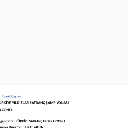
Excel Kaydet
ÜRKİYE YILDIZLAR SATRANÇ ŞAMPİYONASI
4 GENEL
rganizatör : TÜRKİYE SATRANÇ FEDERASYONU
rnuva Direktörü : FIRAT YALÇIN