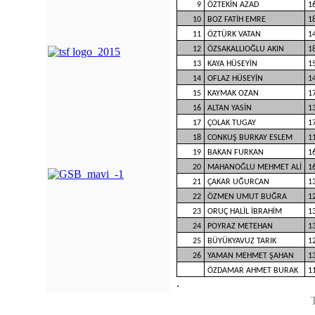
9
ÖZTEKİN AZAD
1
10
BOZ FATİH EMRE
1
11
ÖZTÜRK VATAN
1
12
ÖZSAKALLIOĞLU AKIN
1
13
KAYA HÜSEYİN
1
14
OFLAZ HÜSEYİN
1
15
KAYMAK OZAN
1
16
ALTAN YASİN
1
17
ÇOLAK TUGAY
1
18
CONKUŞ BURKAY ESLEM
1
19
BAKAN FURKAN
1
20
MAHANOĞLU MEHMET ALİ
1
21
ÇAKAR UĞURCAN
1
22
ÖZMEN UMUT BUĞRA
1
23
ORUÇ HALİL İBRAHİM
1
24
POYRAZ METEHAN
1
25
BÜYÜKYAVUZ TARIK
1
26
YAMAN MEHMET ŞAHAN
1
ÖZDAMAR AHMET BURAK
1
.