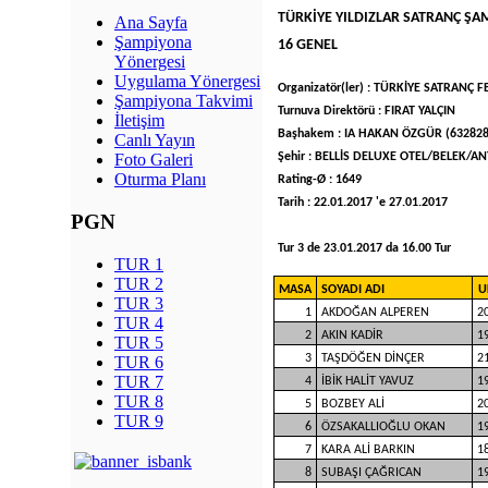
TÜRKİYE YILDIZLAR SATRANÇ ŞA
Ana Sayfa
Şampiyona
16 GENEL
Yönergesi
Uygulama Yönergesi
Organizatör(ler) : TÜRKİYE SATRANÇ
Şampiyona Takvimi
Turnuva Direktörü : FIRAT YALÇIN
İletişim
Başhakem : IA HAKAN ÖZGÜR (632828
Canlı Yayın
Şehir : BELLİS DELUXE OTEL/BELEK/AN
Foto Galeri
Oturma Planı
Rating-Ø : 1649
Tarih : 22.01.2017 'e 27.01.2017
PGN
Tur 3 de 23.01.2017 da 16.00 Tur
TUR 1
TUR 2
MASA
SOYADI ADI
U
TUR 3
1
AKDOĞAN ALPEREN
2
TUR 4
2
AKIN KADİR
1
TUR 5
3
TAŞDÖĞEN DİNÇER
2
TUR 6
TUR 7
4
İBİK HALİT YAVUZ
1
TUR 8
5
BOZBEY ALİ
2
TUR 9
6
ÖZSAKALLIOĞLU OKAN
1
7
KARA ALİ BARKIN
1
8
SUBAŞI ÇAĞRICAN
1