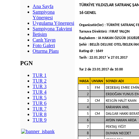
TÜRKİYE YILDIZLAR SATRANÇ ŞA
Ana Sayfa
Şampiyona
16 GENEL
Yönergesi
Uygulama Yönergesi
Organizatör(ler) : TÜRKİYE SATRANÇ
Şampiyona Takvimi
Turnuva Direktörü : FIRAT YALÇIN
İletişim
Başhakem : IA HAKAN ÖZGÜR (632828
Canlı Yayın
Şehir : BELLİS DELUXE OTEL/BELEK/AN
Foto Galeri
Oturma Planı
Rating-Ø : 1649
Tarih : 22.01.2017 'e 27.01.2017
PGN
Tur 2 de 23.01.2017 da 10.00
TUR 1
TUR 2
MASA
UNVAN
SOYADI ADI
TUR 3
1
FM
DEDEBAŞ EMRE EMİ
TUR 4
2
ERDOĞAN YUNUS E
TUR 5
3
CM
KESGİN HALİT KAAN
TUR 6
4
KARAHAN ANIL
TUR 7
TUR 8
5
CM
DALGAR HAKKI BERA
TUR 9
6
AYDIN HAKAN ARDA
7
PEKTAŞ YİĞİT
8
DUMAN NECDET