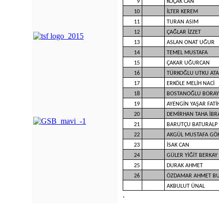
9
KOÇAK CAN
10
İLTER KEREM
11
TURAN ASIM
12
ÇAĞLAR İZZET
13
ASLAN ONAT UĞUR
14
TEMEL MUSTAFA
15
ÇAKAR UĞURCAN
16
TÜRKOĞLU UTKU ATA
17
ERKÖLE MELİH NACİ
18
BOSTANOĞLU BORAY
19
AYENGİN YAŞAR FATİ
20
DEMİRHAN TAHA İBR
21
BARUTÇU BATURALP
22
AKGÜL MUSTAFA GÖ
23
İSAK CAN
24
GÜLER YİĞİT BERKAY
25
DURAK AHMET
26
ÖZDAMAR AHMET B
AKBULUT ÜNAL
.