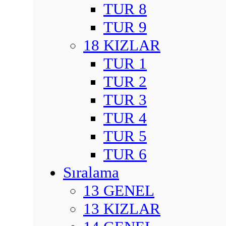
TUR 8
TUR 9
18 KIZLAR
TUR 1
TUR 2
TUR 3
TUR 4
TUR 5
TUR 6
Sıralama
13 GENEL
13 KIZLAR