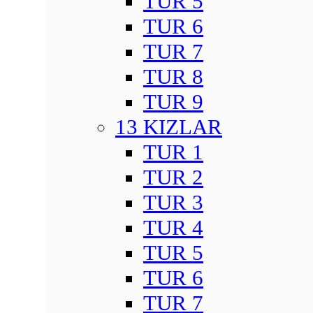
TUR 5
TUR 6
TUR 7
TUR 8
TUR 9
13 KIZLAR
TUR 1
TUR 2
TUR 3
TUR 4
TUR 5
TUR 6
TUR 7