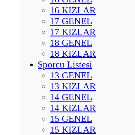
16 KIZLAR
17 GENEL
17 KIZLAR
18 GENEL
18 KIZLAR
Sporcu Listesi
13 GENEL
13 KIZLAR
14 GENEL
14 KIZLAR
15 GENEL
15 KIZLAR