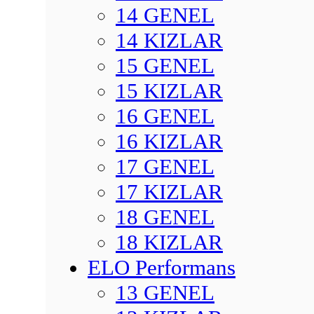
14 GENEL
14 KIZLAR
15 GENEL
15 KIZLAR
16 GENEL
16 KIZLAR
17 GENEL
17 KIZLAR
18 GENEL
18 KIZLAR
ELO Performans
13 GENEL