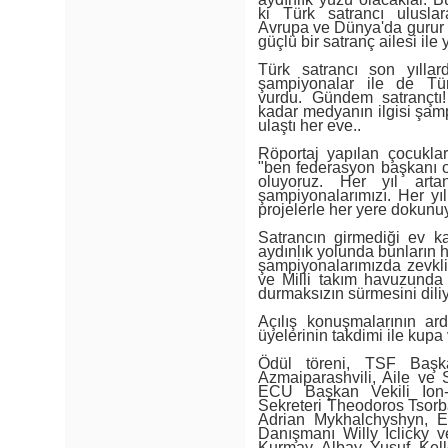
ki Türk satrancı uluslar
Avrupa ve Dünya'da gurur 
güçlü bir satranç ailesi ile
Türk satrancı son yılla
şampiyonalar ile de Tür
vurdu. Gündem satrançtı! 
kadar medyanın ilgisi şamp
ulaştı her eve..
Röportaj yapılan çocukla
"ben federasyon başkanı o
oluyoruz. Her yıl artan
şampiyonalarımızı. Her yı
projelerle her yere dokunu
Satrancın girmediği ev k
aydınlık yolunda bunların he
şampiyonalarımızda zevkli
ve Milli takım havuzunda 
durmaksızın sürmesini dili
Açılış konuşmalarının ar
üyelerinin takdimi ile kup
Ödül töreni, TSF Başka
Azmaiparashvili, Aile ve 
ECU Başkan Vekili Ion-
Sekreteri Theodoros Tsorb
Adrian Mykhalchyshyn, E
Danışmanı Willy Iclicky 
Kurmay Albay Yusuf Kell