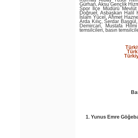
Gürhan, Aksu Gençlik Hizme
Spor İlçe Müdürü Mevlüt
Doğruer, Asbaşkan Halil H
İslam Yücel, Ahmet Hazne
Arda Kılıç, Serdar Başgül
Demircan, Mustafa Hilmi
temsilcileri, basın temsilcil
Türk
Türk
Türki
Baş
1. Yunus Emre Göğebak