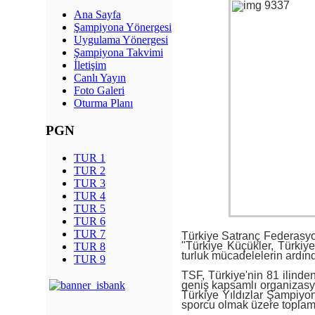
Ana Sayfa
Şampiyona Yönergesi
Uygulama Yönergesi
Şampiyona Takvimi
İletişim
Canlı Yayın
Foto Galeri
Oturma Planı
PGN
TUR 1
TUR 2
TUR 3
TUR 4
TUR 5
TUR 6
TUR 7
Türkiye Satranç Federasyo
"Türkiye Küçükler, Türkiy
TUR 8
turluk mücadelelerin ardın
TUR 9
TSF, Türkiye'nin 81 ilinde
geniş kapsamlı organizasy
Türkiye Yıldızlar Şampiyo
sporcu olmak üzere toplam