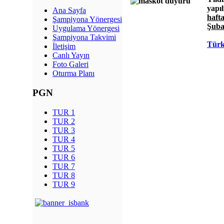
yapı
Ana Sayfa
haft
Şampiyona Yönergesi
Şuba
Uygulama Yönergesi
Şampiyona Takvimi
Türk
İletişim
Canlı Yayın
Foto Galeri
Oturma Planı
PGN
TUR 1
TUR 2
TUR 3
TUR 4
TUR 5
TUR 6
TUR 7
TUR 8
TUR 9