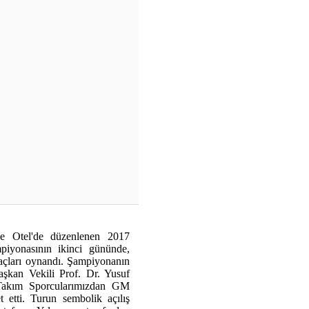
xe Otel'de düzenlenen 2017
piyonasının ikinci gününde,
açları oynandı. Şampiyonanın
şkan Vekili Prof. Dr. Yusuf
Takım Sporcularımızdan GM
 etti. Turun sembolik açılış