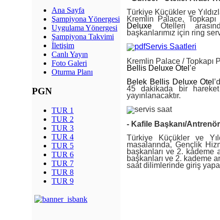
Ana Sayfa
Türkiye Küçükler ve Yıldız
Kremlin Palace, Topkap
Şampiyona Yönergesi
Deluxe
Otelleri arasın
Uygulama Yönergesi
başkanlarımız için ring ser
Şampiyona Takvimi
İletişim
Servis Saatleri
Canlı Yayın
Kremlin Palace / Topkapı 
Foto Galeri
Bellis Deluxe Otel
’e
Oturma Planı
Belek Bellis Deluxe Otel
’
45 dakikada bir hareket
PGN
yayınlanacaktır.
TUR 1
TUR 2
- Kafile Başkanı/Antrenör 
TUR 3
TUR 4
Türkiye Küçükler ve Yıld
masalarında, Gençlik Hizme
TUR 5
başkanları ve 2. kademe an
TUR 6
başkanları ve 2. kademe ant
TUR 7
saat dilimlerinde giriş yapa
TUR 8
TUR 9